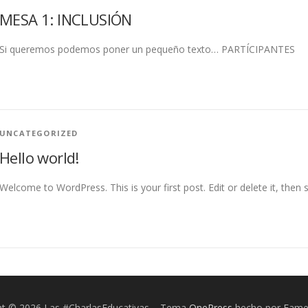
MESA 1: INCLUSIÓN
Si queremos podemos poner un pequeño texto… PARTÍCIPANTES
UNCATEGORIZED
Hello world!
Welcome to WordPress. This is your first post. Edit or delete it, then s
ht © 2026 Las #CharlasEducativas
–
Tema
OnePress
hecho por Fam